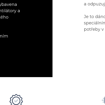
a odpuzuj
vybavena
tilátory a
Je to dán
kého
speciální
potřeby v
tním