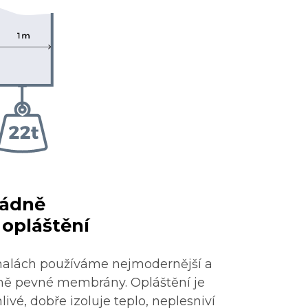
ádně
opláštění
halách používáme nejmodernější a
ě pevné membrány. Opláštění je
livé, dobře izoluje teplo, neplesniví