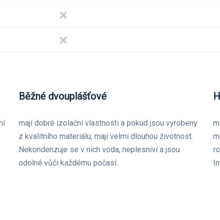
Běžné dvouplášťové
H
ní
mají dobré izolační vlastnosti a pokud jsou vyrobeny
m
z kvalitního materiálu, mají velmi dlouhou životnost.
mo
Nekondenzuje se v nich voda, neplesniví a jsou
r
odolné vůči každému počasí.
In