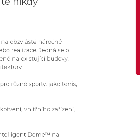
te nikdy
e na obzvláště náročné
ebo realizace. Jedná se o
ené na existující budovy,
itektury.
o různé sporty, jako tenis,
otvení, vnitřního zařízení,
Intelligent Dome™ na