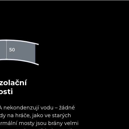
izolační
osti
A nekondenzují vodu – žádné
dy na hráče, jako ve starých
ermální mosty jsou brány velmi