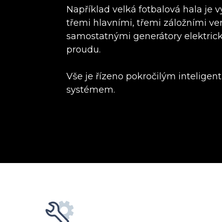
Například velká fotbalová hala je 
třemi hlavními, třemi záložními ven
samostatnými generátory elektric
proudu.
Vše je řízeno pokročilým inteligen
systémem.