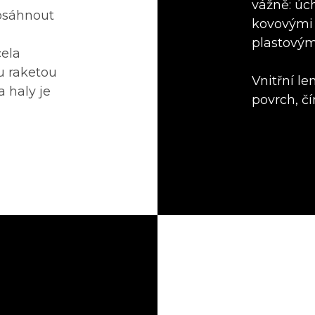
vážně: úc
osáhnout
kovovými 
plastovým
cela
u raketou
Vnitřní l
a haly je
povrch, čí