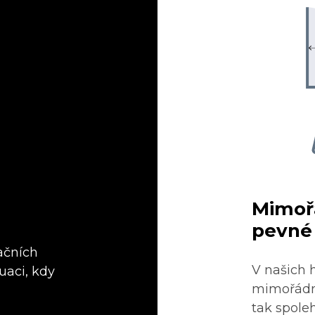
Mimoř
pevné 
ačních
V našich 
uaci, kdy
mimořádn
tak spoleh