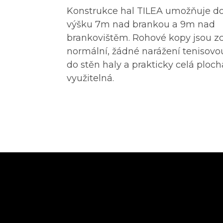
Konstrukce hal TILEA umožňuje d
výšku 7m nad brankou a 9m nad
brankovištěm. Rohové kopy jsou z
normální, žádné narážení tenisovo
do stěn haly a prakticky celá ploch
využitelná.