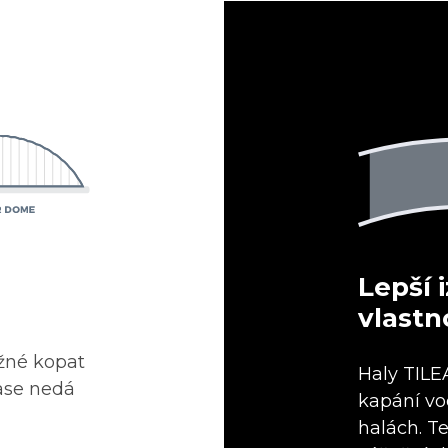
Lepší 
vlastn
žné kopat
Haly TILE
zase nedá
kapání vo
halách. T