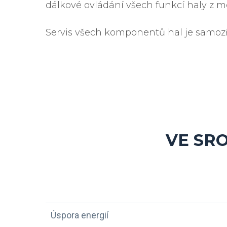
dálkové ovládání všech funkcí haly z m
Servis všech komponentů hal je samozř
VE SR
Úspora energií