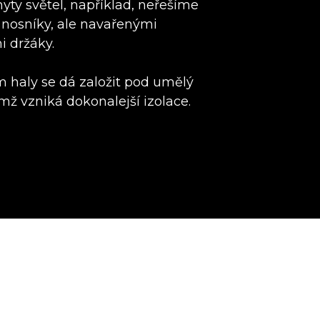
hyty světel, například, neřešíme
nosníky, ale navařenými
i držáky.
em haly se dá založit pod umělý
mž vzniká dokonalejší izolace.