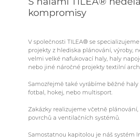
S halami TILEA® nedělá
kompromisy
V společnosti TILEA® se specializujem
projekty z hlediska plánování, výroby, n
velmi velké nafukovací haly, haly napoj
nebo jiné náročné projekty textilní arch
Samozřejmě také vyrábíme běžné haly pr
fotbal, hokej, nebo multisport.
Zakázky realizujeme včetně plánování, k
Hit enter to search or ESC to close
povrchů a ventilačních systémů.
Samostatnou kapitolou je náš systém 