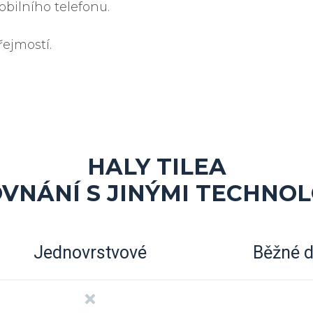
obilního telefonu.
ejmostí.
HALY TILEA
OVNÁNÍ S JINÝMI TECHNOL
Jednovrstvové
Běžné d