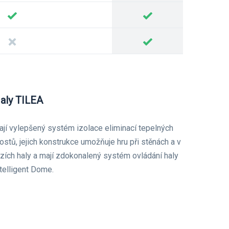
aly TILEA
ají vylepšený systém izolace eliminací tepelných
stů, jejich konstrukce umožňuje hru při stěnách a v
ozích haly a mají zdokonalený systém ovládání haly
telligent Dome.