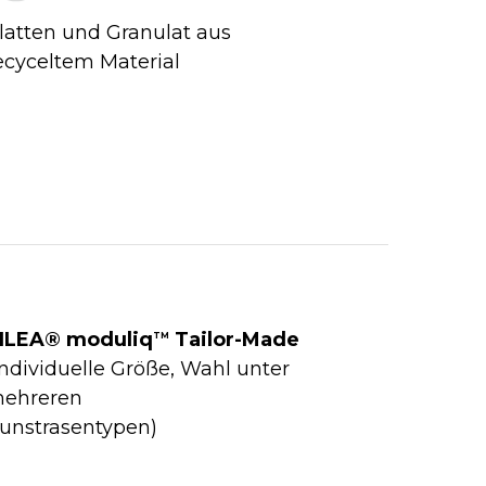
latten und Granulat aus
ecyceltem Material
ILEA® moduliq
Tailor-Made
TM
individuelle Größe, Wahl unter
ehreren
unstrasentypen)