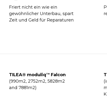
Friert nicht ein wie ein
P
gewöhnlicher Unterbau, spart
r
Zeit und Geld für Reparaturen
TILEA® moduliq
Falcon
T
TM
(990m2, 2752m2, 5828m2
(
and 7881m2)
m
K