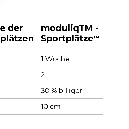
e der
moduliqTM -
tplätzen
Sportplätze
TM
1 Woche
2
30 % billiger
10 cm