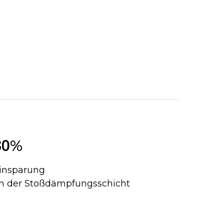
3
0
%
insparung
n der Stoßdämpfungsschicht