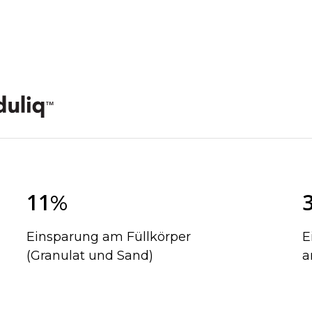
1
1
%
Einsparung am Füllkörper
E
(Granulat und Sand)
a