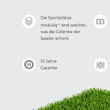
Die Sportplätze
moduliq
sind weicher,
TM
was die Gelenke der
Spieler schont.
10 Jahre
Garantie
Hit enter to search or ESC to close