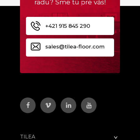
radu? Sme tu pre vás!
+421 915 845 290
sales@tilea-floor.com
TILEA