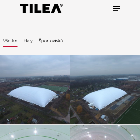
Hit enter to search or ESC to close
Všetko
Haly
Športoviská