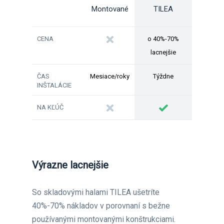
Montované
TILEA
CENA
o 40%-70%
lacnejšie
ČAS
Mesiace/roky
Týždne
INŠTALÁCIE
NA KĽÚČ
Výrazne lacnejšie
So skladovými halami TILEA ušetríte
40%-70% nákladov v porovnaní s bežne
používanými montovanými konštrukciami.